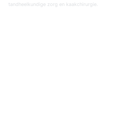
tandheelkundige zorg en kaakchirurgie.
Tandsteen, gingivitis en paradontitis
Feline Tandresorptie (FORL)
Afgebroken tanden