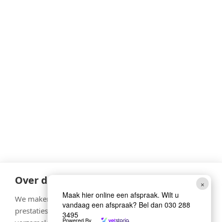
Over de cookies op deze website
×
Maak hier online een afspraak. Wilt u
We maken gebruik van cookies om gegevens m.b.t. de
vandaag een afspraak? Bel dan 030 288
prestaties en het gebruik van deze website te
3495
Powered By