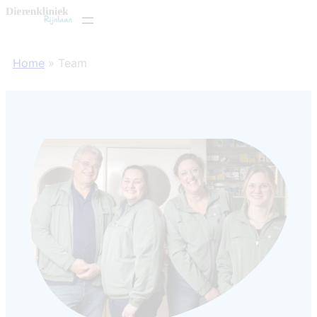
Skip
to
content
Home
»
Team